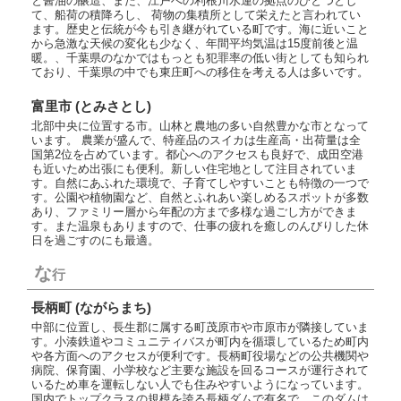
と醤油の醸造、また、江戸への利根川水運の拠点のひとつとし
て、船荷の積降ろし、 荷物の集積所として栄えたと言われてい
ます。歴史と伝統が今も引き継がれている町です。海に近いこと
から急激な天候の変化も少なく、年間平均気温は15度前後と温
暖。、千葉県のなかではもっとも犯罪率の低い街としても知られ
ており、千葉県の中でも東庄町への移住を考える人は多いです。
富里市 (とみさとし)
北部中央に位置する市。山林と農地の多い自然豊かな市となって
います。 農業が盛んで、特産品のスイカは生産高・出荷量は全
国第2位を占めています。都心へのアクセスも良好で、成田空港
も近いため出張にも便利。新しい住宅地として注目されていま
す。自然にあふれた環境で、子育てしやすいことも特徴の一つで
す。公園や植物園など、自然とふれあい楽しめるスポットが多数
あり、ファミリー層から年配の方まで多様な過ごし方ができま
す。また温泉もありますので、仕事の疲れを癒しのんびりした休
日を過ごすのにも最適。
な
行
長柄町 (ながらまち)
中部に位置し、長生郡に属する町茂原市や市原市が隣接していま
す。小湊鉄道やコミュニティバスが町内を循環しているため町内
や各方面へのアクセスが便利です。長柄町役場などの公共機関や
病院、保育園、小学校など主要な施設を回るコースが運行されて
いるため車を運転しない人でも住みやすいようになっています。
国内でトップクラスの規模を誇る長柄ダムで有名で、このダムは