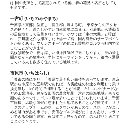
は 国の史跡として認定されている他、春の花見の名所としても
有名です。
一宮町 (いちのみやまち)
千葉県の東部に位置し、長生郡に属する町。 東京からのアクセ
スの良さと、過ごしやすい自然環境に恵まれ、別荘地から通勤圏
の居住地として注目されいます。かつては「東の大磯」と呼ば
れ、芥川龍之介も滞在した上総一ノ宮。国内有数のサーフポイン
トが多くあり、マリンスポーツの他にも乗馬やゴルフも町内で楽
しむことができます。
気候は暖かで、夏は涼しい海洋性気候で過ごしやすく、波の音を
聞きながらの散歩や、早朝にサーフィンをしてから、都内へ通勤
している人も数多く住んでいる地域です。
市原市 (いちはらし)
千葉市の隣にあり、千葉県で最も広い面積を誇っています。東京
駅から市原市の五井駅であれば、内房総線の快速を利用して乗り
換え無し、約1時間で到着することが可能。石油コンビナードな
どの工業地帯、豊かな田園の農業地帯、湾岸の臨海地域と色々な
顔のある市です。ゴルフ場が多いことでも知られています。千葉
市同様、温暖な気候に恵まれた土地であることも特徴です。Ｊリ
ーグのクラブチームのホームタウンがあるので、スポーツが楽し
める魅力がある市です。安価なゴルフ場がたくさんあり、マラソ
ンできる公園も豊富。夜はすごく静かなので、のんびりと過ごす
ことができます。