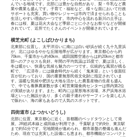
んでいる地域です。北部には豊かな自然があり、梨・牛乳など農
業や農業も盛んです。子育て・福祉など、様々な面において行政
サポートも充実。買い物やレジャーは市内で済ませられることも
生活しやすい理由の一つです。市内中心を流れる新川の土手は、
春には桜、夏は花火大会など季節ごとに小さなお祭りなどが開催
されていて、近所でたくさんのイベントが開催されています。
横芝光町 (よこしばひかりまち)
北東部に位置し、太平洋沿いに南には白い砂浜が続く九十九里浜
が、北にはゆるやかな丘陵地帯が広がります。東京都心から約
70km、千葉市から約40km、成田国際空港からは約20kmと都市
部へのアクセスも良好。年間の平均気温は15度で、夏は涼しく、
冬は暖かい、快適な気候も魅力の一つです。伝統的な風習が残る
町で、「広済寺」には鎌倉時代から続く「鬼来迎」という仮面狂
言が伝わっており、国の重要無形民俗文化財に指定されていま
す。温暖な気候や肥沃な大地を活かした農畜産物の生産も盛ん
で、中でも養豚農家数が多く町営東陽食肉センターは県内第2位
の実績があります。また、町内には屋形海水浴場、木戸浜海水浴
場といった施設があり、多くの親子連れやサーフィンを楽しむ人
で賑わい、海の家もあるので人気のスポットです。
四街道市 (よつかいどうし)
北部に位置、東京都心に近く、首都圏のベッドタウンとして発
展。JR総武本線と成田線が利用でき、千葉駅まで約9分、東京駅
まで約51分です。宅地開発が進められ、都市基盤の整備も進んだ
ため、現在では充実した設備にも恵まれ、都市機能がコンパクト