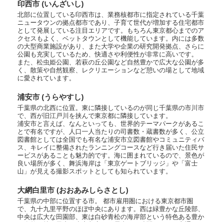
印西市 (いんざいし)
北部に位置している印西市は、業務核都市に指定されている千葉
ニュータウンの拠点都市であり、子育て世代が増加する住宅都市
として発展している注目エリアです。もちろん東京都心までのア
クセスもよく、ベットタウンとして機能しています。内には多数
の大型商業施設があり、また大学や企業の研究開発拠点、さらに
公園も充実しているため、快適さや利便性が非常に高いです。
また、松虫姫公園、若萩の丘公園など自然豊かで広大な公園が多
く、散策や自然観察、レクリエーションなど憩いの場として地域
に愛されています。
浦安市 (うらやすし)
千葉県の北西に位置。東に隣接しているのが同じ千葉県の市川市
で、西が旧江戸川を挟んで東京都に隣接しています。
浦安市と言えば、なんといっても、世界的テーマパークがあるこ
とで有名ですが、人口一人当たりの司書数・蔵書数が多く、公立
図書館としては全国でも有名な浦安市立図書館やコミュニティバ
ス、キレイに整備されたランニングコースなど行き届いた住民サ
ービスがあることも魅力的です。海に囲まれているので、景色が
良い場所が多く、舞浜海岸は「東京ゲートブリッジ」や「富士
山」が見える撮影スポットとしても知られています。
大網白里市 (おおあみしらさとし)
千葉県の中部に位置する市。 都市雇用圏における東京都市圏
で、九十九里平野のほぼ中央にあります。西は緑豊かな丘陵部、
中央は広大な田園部、東は白砂青松の海岸部という特色ある豊か