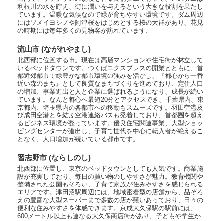
利根川の水を貯え、街に潤いを与えるという大きな役割を果たし
ています。温暖な気候なので緑が育ちやすい環境です。ダム周辺
にはソメイヨシノや阿津桜をはじめとする桜の大群があり、花見
の時期には毎年多くの見物客が訪れています。
流山市 (ながれやまし)
北西部に位置する市。現在は高層マンションや住宅街が林立して
いるベッドタウンです。つくばエクスプレスの開業とともに、首
都近郊都市で緑豊かな都市環境の強みを活かし、『都心から一番
近い森のまち』として良質なまちづくりを進めており、定住人口
の増加、事業進出と人と企業に選ばれるようになり、成長が続い
ています。なんと都心へ最短20分とアクセスでき、千葉県内、東
京都内、埼玉県内の各都市への移動もスムーズです。羽田空港及
び成田空港とを結ぶ空港連絡バスも発着しており、首都圏を超え
るビジネス環境が整っています。優良住宅関連事業、大型ショッ
ピングセンターが進出し、子育て世代を中心に転入者が絶えるこ
となく、人口増加が続いている都市です。
習志野市 (ならしのし)
北西部に位置し、東京のベッドタウンとしても人気です。商業施
設が充実しており、毎日の買い物のしやすさが魅力。教育機関や
整備された公園もそろい、子育て家族が住みやすさを感じられる
エリアです。津田沼駅周辺には、地域密着型の店舗から、品ぞろ
えの豊富な大型スーパーまで多数の店が競いあっており、日々の
便利な住みやすさを体感できます。京成大久保駅の駅前には、
600メートル以上も連なる大久保商店街があり、子どもや学生か