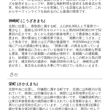
ズを販売するショップや、新鮮な海鮮料理を提供する飲食店が充
実。初心者向けのスクールを実施している店舗もあるので、これ
からサーフィンライフを始めるのにも最適の環境です。
神崎町 (こうざきまち)
北部に位置し、香取郡に属する町。人口約6,000人と千葉県で一
番少なく、面積も19.9平方キロメートルと県内54市町村の中で52
番目の広さです。古くから北総の穀倉地帯として農産物と水源に
恵まれ、酒や醤油などの醸造業で栄え、「発酵の里こうざき」と
して有名です。酒造りは江戸期が最盛期で、半径500mほどの地
域に7つもの酒蔵が軒を連ね、「関東の灘」の異名を誇っていま
した。発酵食品に力をいれている地域ですが、地元の新鮮な野菜
も豊富。電車での首都圏への移動が便利で、首都圏への通勤圏。
また、始発駅に近いので混雑が少なめなこともこの町が人気の理
由です。縄文時代の遺跡や、樹齢2000年の木など、神崎市は歴
史が古く、食文化も伝統を大事に守り続けている街といえます。
さ
行
栄町 (さかえまち)
北部中央に位置し、印旛郡に属する町です。北側には利根川が流
れていて、南側には印旛沼があり、南部には水田地帯が広がって
いるのに対して、東部には山林や畑が多いです。印旛郡栄町内に
は東日本旅客鉄道の成田線が乗り入れている安食駅があり、駅の
周りには住宅街が広がっています。この近くに安食台第1近隣公
園や安食台第2近隣公園のような自然公園があり、周辺に住んで