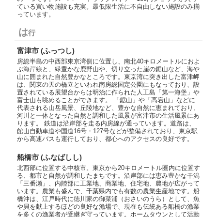
ている買い物施設も充実。最低限生活に不自由しない施設のみ揃
っています。
は
行
富津市 (ふっつし)
房総半島の中西部東京湾側に位置し、南北40キロメートルにおよ
ぶ海岸線と、緑豊かな鹿野山や、切り立った崖の鋸山など、海や
山に囲まれた自然豊かなところです。東京湾に突き出した富津岬
は、関東の天の橋立といわれ南房総国定公園にもなっており、設
置されている展望台からは明治に作られた人工島「第一海堡」や
富士山も眺めることができます。 「鋸山」や「高宕山」などに
代表される山岳風景、丘陵地など、豊かな自然に恵まれており、
河川と一体となった自然と調和した風景が富津市の生活風景にあ
ります。 鉄道は沿岸部を走る内房線が通っています。道路は、
館山自動車道や国道16号・127号などが整備されており、東京駅
から高速バスも運行しており、都心へのアクセスの良好です。
船橋市 (ふなばしし)
北西部に位置する中核市。東京から20キロメートル圏内に位置す
る、都市と自然が調和したまちです。沿岸部には恵み豊かな干潟
「三番瀬」、内陸部に工業地、商業地、住宅地、農地が広がって
います。農業も盛んで、千葉県内でも有数の農業生産地です。船
橋沖は、江戸時代に徳川家の御菜浦（おさいのうら）として、魚
や貝を献上するほどの良好な漁場で、現在も伝統ある船橋の漁業
を多くの漁業者が受継ぎ守っています。ホームタウンとして活動