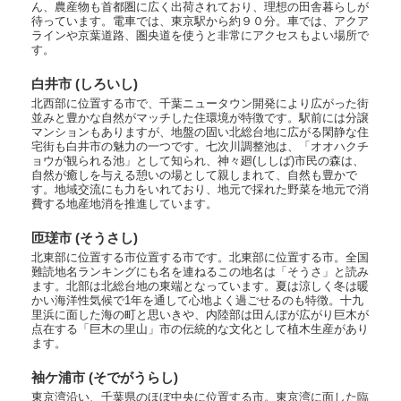
ん、農産物も首都圏に広く出荷されており、理想の田舎暮らしが
待っています。電車では、東京駅から約９０分。車では、アクア
ラインや京葉道路、圏央道を使うと非常にアクセスもよい場所で
す。
白井市 (しろいし)
北西部に位置する市で、千葉ニュータウン開発により広がった街
並みと豊かな自然がマッチした住環境が特徴です。駅前には分譲
マンションもありますが、地盤の固い北総台地に広がる閑静な住
宅街も白井市の魅力の一つです。七次川調整池は、「オオハクチ
ョウが観られる池」として知られ、神々廻(ししば)市民の森は、
自然が癒しを与える憩いの場として親しまれて、自然も豊かで
す。地域交流にも力をいれており、地元で採れた野菜を地元で消
費する地産地消を推進しています。
匝瑳市 (そうさし)
北東部に位置する市位置する市です。北東部に位置する市。全国
難読地名ランキングにも名を連ねるこの地名は「そうさ」と読み
ます。北部は北総台地の東端となっています。夏は涼しく冬は暖
かい海洋性気候で1年を通して心地よく過ごせるのも特徴。十九
里浜に面した海の町と思いきや、内陸部は田んぼが広がり巨木が
点在する「巨木の里山」市の伝統的な文化として植木生産があり
ます。
袖ケ浦市 (そでがうらし)
東京湾沿い、千葉県のほぼ中央に位置する市。東京湾に面した臨