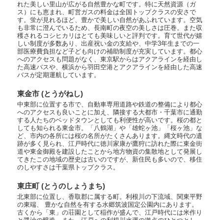
れた美しい里山が広がる自然豊かな町です。特に天然資源（ガ
ス）にも恵まれ、町営ガスの料金は全国トップクラスの安さで
す。蛍が見れるほど、豊かで美しい自然があふれています。空気
も非常に澄んでいるため、長南町の夜空の美しさは圧巻。また収
穫されるコシヒカリはとても美味しいと評判です。育て世代が嬉
しい制度が多数あり、出産祝い金の支給や、中学3年生までの一
部医療費負担など子ども向けの補助制度が充実しています。都心
へのアクセスも問題がなく、東京駅からはアクアラインを経由し
た高速バスや、横浜から羽田空港とアクアラインを経由した高速
バスが定期運航しています。
東金市 (とうがねし)
中東部に位置する市で、自動車専用道路や鉄道の整備により都心
へのアクセスも良いことに加え、隣接する大都市・千葉市に通勤
する人たちのベッドタウンとしても利便性が高いです。桜の都と
しても知られる東金市。「八鶴湖」や「雄蛇ヶ池」「桜ヶ池」な
ど、市内の各所には桜の名所がたくさんあります。縄文時代の遺
跡が多く見られ、江戸時代に徳川家康が鷹狩に訪れた際に東金街
道や東金御殿を建設したことから地方物資の集散地として発展し
てきたこの地域の歴史は古いのですが、新住民も多いので、移住
のしやすさは千葉県トップクラス。
東庄町 (とうのしょうまち)
北東部に位置し、香取郡に属する町。利根川の下流域、関東平野
の東端、 豊かな自然を有する水郷筑波国定公園内にあります。
古くから「東」の荘園として稲作が盛んで、江戸時代には米作り