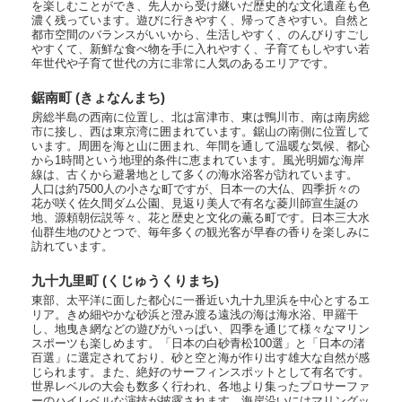
を楽しむことができ、先人から受け継いだ歴史的な文化遺産も色
濃く残っています。遊びに行きやすく、帰ってきやすい。自然と
都市空間のバランスがいいから、生活しやすく、のんびりすごし
やすくて、新鮮な食べ物を手に入れやすく、子育てもしやすい若
年世代や子育て世代の方に非常に人気のあるエリアです。
鋸南町 (きょなんまち)
房総半島の西南に位置し、北は富津市、東は鴨川市、南は南房総
市に接し、西は東京湾に囲まれています。鋸山の南側に位置して
います。周囲を海と山に囲まれ、年間を通して温暖な気候、都心
から1時間という地理的条件に恵まれています。風光明媚な海岸
線は、古くから避暑地として多くの海水浴客が訪れています。
人口は約7500人の小さな町ですが、日本一の大仏、四季折々の
花が咲く佐久間ダム公園、見返り美人で有名な菱川師宣生誕の
地、源頼朝伝説等々、花と歴史と文化の薫る町です。日本三大水
仙群生地のひとつで、毎年多くの観光客が早春の香りを楽しみに
訪れています。
九十九里町 (くじゅうくりまち)
東部、太平洋に面した都心に一番近い九十九里浜を中心とするエ
リア。きめ細やかな砂浜と澄み渡る遠浅の海は海水浴、甲羅干
し、地曳き網などの遊びがいっぱい、四季を通じて様々なマリン
スポーツも楽しめます。「日本の白砂青松100選」と「日本の渚
百選」に選定されており、砂と空と海が作り出す雄大な自然が感
じられます。また、絶好のサーフィンスポットとして有名です。
世界レベルの大会も数多く行われ、各地より集ったプロサーファ
ーのハイレベルな演技が披露されます。海岸沿いにはマリングッ