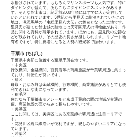
水揚げされています。もちろんマリンスポーツも人気です。特に
ダイビングが盛んで、あちこちにダイビングスポットがありま
す。そんな館山市は、紀元前2000年頃にはすでに人が定住して
いたといわれています。5世紀から里見氏に統治されていたこの
地は、滝沢馬琴の『南総里見八犬伝』の舞台となった土地です。
里見氏が建てた館山城の跡地には天守閣形式の博物館があり、作
品に関する資料が展示されています。ほかにも、里見氏の史跡な
どが残されており、その歴史の長さが感じられます。リゾート地
有名ですが、特に夏場になると大勢の観光客で賑わいます。
千葉市 (ちばし)
千葉県中央部に位置する葉県庁所在地です。
・中央区
行政機関、金融機関、百貨店等の商業施設が千葉駅周辺に集まっ
ており、利便性が良いです。
・緑区
鎌取・おゆみ野は金融機関、行政機関、商業施設がありとても便
利できれいな街になっています。
・稲毛区
住むなら千葉都市モノレールと京成千葉線の間の地域が交通の
便、商業施設の面からみて暮らしやすいです。
・美浜区
ここに関しては、美浜区にある京葉線の駅周辺は注目エリアで
す。
・花見川区 総武線沿いが便利ですが、親しみやすいエリアになっ
ています。
・若葉区