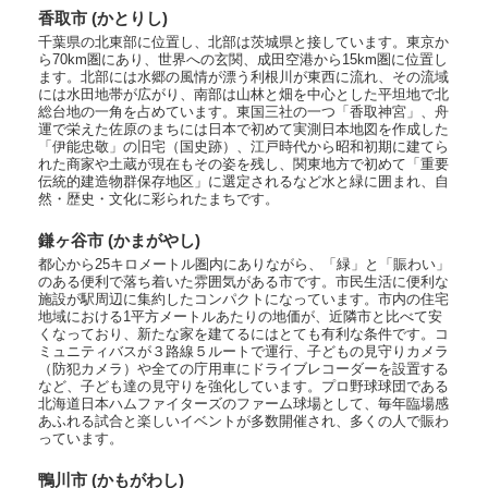
香取市 (かとりし)
千葉県の北東部に位置し、北部は茨城県と接しています。東京か
ら70km圏にあり、世界への玄関、成田空港から15km圏に位置し
ます。北部には水郷の風情が漂う利根川が東西に流れ、その流域
には水田地帯が広がり、南部は山林と畑を中心とした平坦地で北
総台地の一角を占めています。東国三社の一つ「香取神宮」、舟
運で栄えた佐原のまちには日本で初めて実測日本地図を作成した
「伊能忠敬」の旧宅（国史跡）、江戸時代から昭和初期に建てら
れた商家や土蔵が現在もその姿を残し、関東地方で初めて「重要
伝統的建造物群保存地区」に選定されるなど水と緑に囲まれ、自
然・歴史・文化に彩られたまちです。
鎌ヶ谷市 (かまがやし)
都心から25キロメートル圏内にありながら、「緑」と「賑わい」
のある便利で落ち着いた雰囲気がある市です。市民生活に便利な
施設が駅周辺に集約したコンパクトになっています。市内の住宅
地域における1平方メートルあたりの地価が、近隣市と比べて安
くなっており、新たな家を建てるにはとても有利な条件です。コ
ミュニティバスが３路線５ルートで運行、子どもの見守りカメラ
（防犯カメラ）や全ての庁用車にドライブレコーダーを設置する
など、子ども達の見守りを強化しています。プロ野球球団である
北海道日本ハムファイターズのファーム球場として、毎年臨場感
あふれる試合と楽しいイベントが多数開催され、多くの人で賑わ
っています。
鴨川市 (かもがわし)