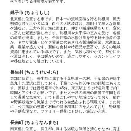
落ち着いてる住環境が魅力です。
銚子市 (ちょうしし)
北東部に位置する市です。日本一の流域面積を誇る利根川、風光
明媚な君ケ浜や犬吠埼、白亜の犬吠埼灯台、粗削りで雄大な屏風
ケ浦など、三方を川と海に囲まれ、岬あり断崖絶壁ありと、変化
に富んだ景観が楽しめます。利根川や太平洋の恵みを受け、各種
の産業が発達しました。全国屈指の水揚げ量を誇る銚子漁港のほ
か、ヤマサ醤油・ヒゲタ醤油に代表される醤油醸造業、水産加工
業、農業が盛んです。新鮮な食材や特産品が豊富で、多くの地域
資源に恵まれている環境です。また、気候も穏やかで、都心に比
べ夏は涼しく、冬は暖かいので、過ごしやすく、セカンドライフ
や移住地として選ばれています。
長生村 (ちょうせいむら)
東部に位置し、長生郡に属する千葉県唯一の村。千葉県の房総半
島九十九里浜に面しており、千葉市から約30キロの距離にありま
す。葉駅までは普通電車で約45分、東京駅までは特急利用で約1
時間とアクセスが良いです。また太平洋の黒潮の影響で年間を通
して温暖な気候で、とても過ごしやすい地域になっており、稲作
や野菜栽培から漁業まで行われる自然あふれる環境です。また特
に、公共施設の整備や村民の健康増進に力を入れており、野球場
や子供広場など、ファミリー世帯にも嬉しい施設が充実。
長南町 (ちょうなんまち)
南東部に位置し、長生郡に属する温暖な気候と清らかな水に育ま