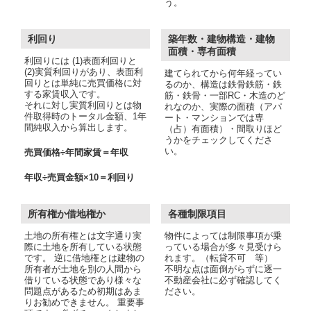
う。
利回り
築年数・建物構造・建物
面積・専有面積
利回りには (1)表面利回りと
(2)実質利回りがあり、表面利
建てられてから何年経ってい
回りとは単純に売買価格に対
るのか、構造は鉄骨鉄筋・鉄
する家賃収入です。
筋・鉄骨・一部RC・木造のど
それに対し実質利回りとは物
れなのか、実際の面積（アパ
件取得時のトータル金額、1年
ート・マンションでは専
間純収入から算出します。
（占）有面積）・間取りほど
うかをチェックしてくださ
い。
売買価格÷年間家賃＝年収
年収÷売買金額×10＝利回り
所有権か借地権か
各種制限項目
土地の所有権とは文字通り実
物件によっては制限事項が乗
際に土地を所有している状態
っている場合が多々見受けら
です。 逆に借地権とは建物の
れます。（転貸不可 等）
所有者が土地を別の人間から
不明な点は面倒がらずに逐一
借りている状態であり様々な
不動産会社に必ず確認してく
問題点があるため初期はあま
ださい。
りお勧めできません。 重要事