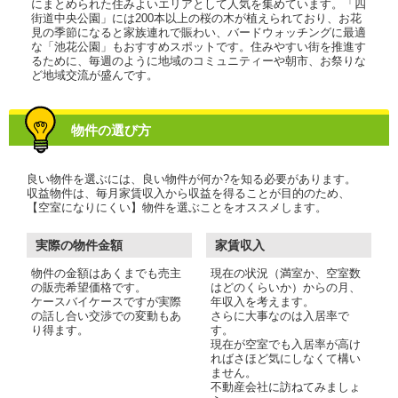
にまとめられた住みよいエリアとして人気を集めています。「四
街道中央公園」には200本以上の桜の木が植えられており、お花
見の季節になると家族連れで賑わい、バードウォッチングに最適
な「池花公園」もおすすめスポットです。住みやすい街を推進す
るために、毎週のように地域のコミュニティーや朝市、お祭りな
ど地域交流が盛んです。
物件の選び方
良い物件を選ぶには、良い物件が何か?を知る必要があります。
収益物件は、毎月家賃収入から収益を得ることが目的のため、
【空室になりにくい】物件を選ぶことをオススメします。
実際の物件金額
家賃収入
物件の金額はあくまでも売主
現在の状況（満室か、空室数
の販売希望価格です。
はどのくらいか）からの月、
ケースバイケースですが実際
年収入を考えます。
の話し合い交渉での変動もあ
さらに大事なのは入居率で
り得ます。
す。
現在が空室でも入居率が高け
ればさほど気にしなくて構い
ません。
不動産会社に訪ねてみましょ