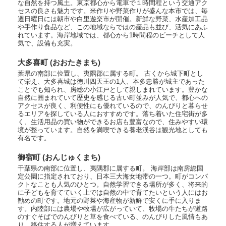
な自然を持つ風土。東京都心から電車で１時間程という交通アク
セスの良さも魅力です。米作りや野菜作りが盛んな本市では、毎
週日曜日には朝市や白里遊楽市が開催。新鮮な野菜、水産加工品
や手作り食品など、この地域ならではの産品も並び、活気にあふ
れています。海岸地域では、都心から1時間程のビーチとして人
気で、設備も充実。
大多喜町 (おおたきまち)
葉県の南部に位置し、夷隅郡に属する町。 古くから城下町とし
て栄え、大多喜城は徳川四天王の1人、本多忠勝が城主であった
ことでも知られ、房総の小江戸として親しまれています。豊かな
自然に囲まれていて歴史を感じる古い町並みが人気で、都心への
アクセスが良く、利便性にも優れているので、のんびりと暮らせ
るエリアを探している人におすすめです。落ち着いた住宅街が多
く、生活用品の買い物ができるお店も豊富なので、住みやすい環
境が整っています。自然を満喫できる養老渓谷は観光地としても
有名です。
御宿町 (おんじゅくまち)
千葉県の南部に位置し、夷隅郡に属する町。 海岸部は南房総国
定公園に指定されており、日本三大海女地帯の一つ。町がコンパ
クトなことも人気のひとつ。自然学習できる場所が多く、将来的
に子どもを育てていく上では自然の中で育てたいという人にはお
勧めの町です。地元の野菜や海産物が新鮮で安くに手に入りま
す。内陸部には農場や牧場が広がっていて、牧場の牛たちが道路
のすぐそばでのんびりと草を食べている、のんびりした風情もあ
り、移住する人が増えています。