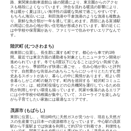
路、東関東自動車道館山 線の開通により、東京圏からのアクセ
スも格段によくなっています。沖合を流れる暖流の影響により、
冬は暖かく夏は涼しい海洋性の温暖な気候で過ごしやすいです。
もちろん海沿いには、和田漁港や千倉漁港のような漁港も複数あ
り、新鮮な魚介類が一年を通して楽しめます。西部にある富浦駅
の周辺に住み心地が良い住宅地が形成されています。駅の近くに
は中学校や保育園があり、ファミリーで住みやすいエリアなんで
す。
陸沢町 (むつさわまち)
南東部に位置し、長生郡に属する町です。都心から車で約1時
間。最近では東京方面の通勤者を対象としたニュータウン開発が
進められています。冬でも0度以下になることは少ない気候であ
ることから、季節問わず快適に過ごせ、。住み心地が良いと評判
です。自然豊かな街並みのあちらこちらにひっそりとたたずむ歴
史あるスポットがあり、暮らしの中に風情があります。程よい田
舎暮らしがこの町の魅力です。町内を巡回する「睦沢町コミュニ
ティバス」は、睦沢町役場などの公共機関を運行しているため住
民が利用しやすい環境も揃っています。民家や集落のあるエリア
には小中学校や幼稚園が集中していて、スローライフを楽しみな
がら子育てしたい家族には最適なエリアです。
茂原市 (もばらし)
東部に位置し、。明治時代に天然ガスが見つかり、現在も天然ガ
スの生産量では日本一の資源都市となっています。中心駅の茂原
駅から千葉駅までは快速を利用して約37分で到着でき、利便性も
よいです。関東三大七夕祭りにも選ばれている「茂原七夕まつ