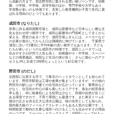
ら高齢の方まで、習志野市民に愛される買い物ゾーンです。幼稚
園、小学校、中学校、高等学校のほか、専門学校や大学もあり、
学習塾が多いのも特徴です。充実した教育機関が子育て世代に選
ばれる理由のひとつでもあります。
成田市 (なりたし)
世界に誇る成田国際空港と、成田山新勝寺など日本らしい雅な文
化を合わせ持つ都市です。成田山新勝寺の門前町として古くから
栄える、歴史のある一方で、成田空港ふきんには、メーカーなど
の企業が進出してから人口は飛躍的に伸びています。、千葉県で
浦安に次いで2番目に平均年齢の若い都市でもあります。子ども
たちが多いというのも成田市の特徴です。成田ニュータウンは、
住みやすさが評判で人気も高く、幼稚園や小・中学校、スーパー
などの商業施設、病院など生活の便が良く、さらに都心へのアク
セスもJRと京成で1時間ちょっとという好立地です。
野田市 (のだし)
北西部に位置する市で、で東京のベッドタウンとしても知られて
います。野田市駅前は工場や倉庫が集まっていますが、その他の
野田市の駅には一戸建ての住宅街が広がっています。繁華街など
がなく、住宅街が中心の落ち着いたエリアです。過去の犯罪発生
率も低く、特に粗暴犯による犯罪は少なく、田畑や自然が近くに
ある環境ですので、子育て環境にも最適です。また東京ドーム6
個分の広さを誇る広大な清水公園は、桜の名所としても知られ、
国内最大級のフィールドアスレチックもある人気の公園です。1
時間程度で都内の主要な場所へ行けるところも住みやすさの理由
の一つです。スーパー・ドラッグストア・100円ショップが入っ