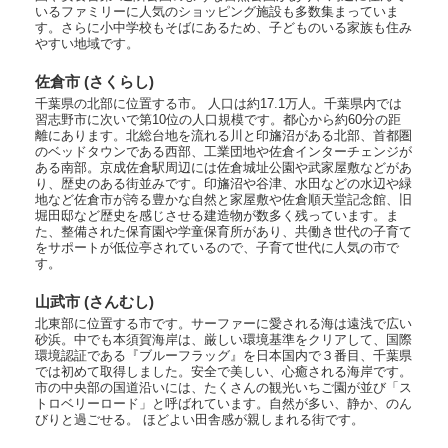
いるファミリーに人気のショッピング施設も多数集まっていま
す。さらに小中学校もそばにあるため、子どものいる家族も住み
やすい地域です。
佐倉市 (さくらし)
千葉県の北部に位置する市。 人口は約17.1万人。千葉県内では
習志野市に次いで第10位の人口規模です。都心から約60分の距
離にあります。北総台地を流れる川と印旛沼がある北部、首都圏
のベッドタウンである西部、工業団地や佐倉インターチェンジが
ある南部。京成佐倉駅周辺には佐倉城址公園や武家屋敷などがあ
り、歴史のある街並みです。印旛沼や谷津、水田などの水辺や緑
地など佐倉市が誇る豊かな自然と家屋敷や佐倉順天堂記念館、旧
堀田邸など歴史を感じさせる建造物が数多く残っています。ま
た、整備された保育園や学童保育所があり、共働き世代の子育て
をサポートが低位亭されているので、子育て世代に人気の市で
す。
山武市 (さんむし)
北東部に位置する市です。サーファーに愛される海は遠浅で広い
砂浜。中でも本須賀海岸は、厳しい環境基準をクリアして、国際
環境認証である『ブルーフラッグ』を日本国内で３番目、千葉県
では初めて取得しました。安全で美しい、心癒される海岸です。
市の中央部の国道沿いには、たくさんの観光いちご園が並び「ス
トロベリーロード」と呼ばれています。自然が多い、静か、のん
びりと過ごせる。 ほどよい田舎感が親しまれる街です。