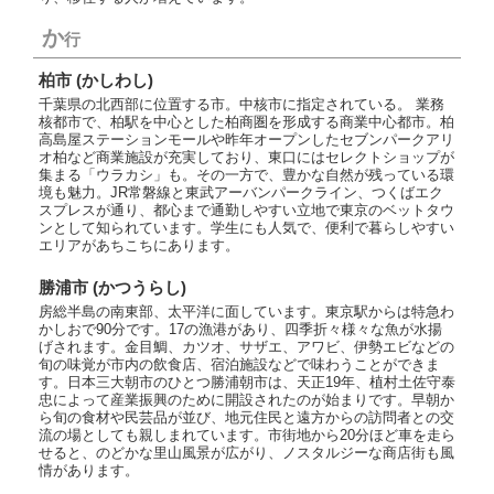
か
行
柏市 (かしわし)
千葉県の北西部に位置する市。中核市に指定されている。 業務
核都市で、柏駅を中心とした柏商圏を形成する商業中心都市。柏
高島屋ステーションモールや昨年オープンしたセブンパークアリ
オ柏など商業施設が充実しており、東口にはセレクトショップが
集まる「ウラカシ」も。その一方で、豊かな自然が残っている環
境も魅力。JR常磐線と東武アーバンパークライン、つくばエク
スプレスが通り、都心まで通勤しやすい立地で東京のベットタウ
ンとして知られています。学生にも人気で、便利で暮らしやすい
エリアがあちこちにあります。
勝浦市 (かつうらし)
房総半島の南東部、太平洋に面しています。東京駅からは特急わ
かしおで90分です。17の漁港があり、四季折々様々な魚が水揚
げされます。金目鯛、カツオ、サザエ、アワビ、伊勢エビなどの
旬の味覚が市内の飲食店、宿泊施設などで味わうことができま
す。日本三大朝市のひとつ勝浦朝市は、天正19年、植村土佐守泰
忠によって産業振興のために開設されたのが始まりです。早朝か
ら旬の食材や民芸品が並び、地元住民と遠方からの訪問者との交
流の場としても親しまれています。市街地から20分ほど車を走ら
せると、のどかな里山風景が広がり、ノスタルジーな商店街も風
情があります。