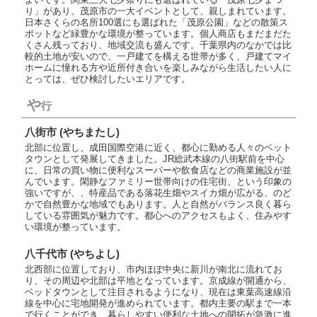
り」があり、茂原市の一大イベントとして、親しまれています。
日本さくらの名所100選にも選ばれた「茂原公園」などの散策ス
ポットなど緑豊かな環境が整っています。個人商店もまだまだた
くさん残っており、地域交流も盛んです。千葉県内のなかでは比
較的土地が安いので、一戸建てを構える世帯が多く、戸建てマイ
ホームに憧れる方や近所付き合いを楽しみながら生活したい人に
とっては、ぜひ検討したいエリアです。
や
行
八街市 (やちまたし)
北部に位置し、成田国際空港に近く、都心に勤める人々のベット
タウンとして発展してきました。JR総武本線の八街駅前を中心
に、日常の買い物に便利なスーパーや飲食店などの商業施設が並
んでいます。閑静なファミリー世帯向けの住宅街、という印象の
強いですが、、特産品である落花生畑やスイカ畑が広がる、のど
かで自然豊かな地域でもあります。人と自然がバランス良く暮ら
している雰囲気が魅力です。都心へのアクセスもよく、住みやす
い環境が整っています。
八千代市 (やちよし)
北西部に位置しており、市内ほぼ中央に新川が南北に流れてお
り、その周辺や北部は平地となっています。京成線が開通から、
ベッドタウンとして注目されるようになり、現在は東葉高速線沿
線を中心に宅地開発が進められています。都内主要の駅まで一本
で行くことができ、暮らしやすい便利な土地への開拓が急激に進