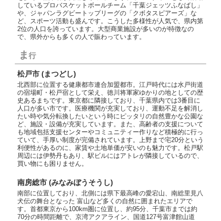
しているプロバスケットボールチーム「千葉ジェッツふなばし」
や、ジャパンラグビートップリーグの「クボタスピアーズ」な
ど、スポーツ活動も盛んです。こうした多様性が人気で、県内第
2位の人口を誇っています。大型商業施設が多いのが特徴なの
で、県外からも多くの人で賑わっています。
ま
行
松戸市 (まつどし)
北西部に位置する健康都市連合加盟都市。江戸時代には水戸街道
の宿場町・松戸宿として栄え、徳川将軍家ゆかりの地としての歴
史あるまちです。東京都に隣接しており、千葉県内では3番目に
人口が多い市です。医療機関が充実しており、運動不足を解消し
たい時や気分転換したいという時にピッタリの自然豊かな公園な
ど、施設・設備が充実しています。また、高齢者の支援について
も地域包括支援センターやコミュニティー作りなど積極的に行っ
ていて、手厚い制度が完備されています。上野まで宅20分という
利便性があるのに、家賃や土地単価が安いのも魅力です。松戸駅
周辺には伊勢丹もあり、駅ビルにはアトレが隣接しているので、
買い物にも困りません。
南房総市 (みなみぼうそうし)
南部に位置しており、北側には県下最高峰の愛宕山、南総里見八
犬伝の舞台となった 富山など多くの自然に囲まれたエリアで
す。首都東京から100km圏に位置し、約95分、千葉市までは約
70分の時間距離で、京湾アクアライン、国道127号富津館山道