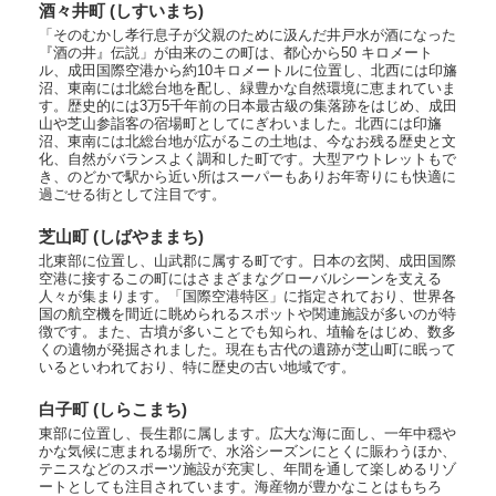
酒々井町 (しすいまち)
「そのむかし孝行息子が父親のために汲んだ井戸水が酒になった
『酒の井』伝説」が由来のこの町は、都心から50 キロメート
ル、成田国際空港から約10キロメートルに位置し、北西には印旛
沼、東南には北総台地を配し、緑豊かな自然環境に恵まれていま
す。歴史的には3万5千年前の日本最古級の集落跡をはじめ、成田
山や芝山参詣客の宿場町としてにぎわいました。北西には印旛
沼、東南には北総台地が広がるこの土地は、今なお残る歴史と文
化、自然がバランスよく調和した町です。大型アウトレットもで
き、のどかで駅から近い所はスーパーもありお年寄りにも快適に
過ごせる街として注目です。
芝山町 (しばやままち)
北東部に位置し、山武郡に属する町です。日本の玄関、成田国際
空港に接するこの町にはさまざまなグローバルシーンを支える
人々が集まります。「国際空港特区」に指定されており、世界各
国の航空機を間近に眺められるスポットや関連施設が多いのが特
徴です。また、古墳が多いことでも知られ、埴輪をはじめ、数多
くの遺物が発掘されました。現在も古代の遺跡が芝山町に眠って
いるといわれており、特に歴史の古い地域です。
白子町 (しらこまち)
東部に位置し、長生郡に属します。広大な海に面し、一年中穏や
かな気候に恵まれる場所で、水浴シーズンにとくに賑わうほか、
テニスなどのスポーツ施設が充実し、年間を通して楽しめるリゾ
ートとしても注目されています。海産物が豊かなことはもちろ