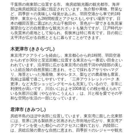
千葉県の南東部に位置する市。 南房総観光圏の観光都市。海岸
部は南房総国定公園に指定されています。魚介類や果物、野菜な
ど、四季折々の美味しい味覚があふれ、羽田空港から車で約1時
間半、東京からも2時間程度とアクセスもしやすい場所です。日
本の棚田百景に選ばれた大山千枚田や、景色が一望できる魚見塚
展望台などの自然豊かな観光スポットも魅力ですが、江戸時代か
ら良質米の産地として知られ、長狭米は特に有名です。目の前に
太平洋が広がる自然とともに暮らすことができます。
木更津市 (きさらづし)
東京湾アクアラインを経由し、東京都心から約1時間、羽田空港
からわずか30分と至近距離に位置する東京から一番近い田舎とい
われています。沿岸部に広がる東京湾の自然干潟や内陸部の美し
い上総丘陵の自然景観に恵まれ、そこで採れるアサリやハマグ
リ、海苔といった海産物、米やレタス、梨などの農産物も豊富。
気候は温暖で過ごしやすいです。「三井アウトレットパーク 木
更津」など大型ショッピングモールも充実しているので、非常に
利便性が高いです。川沿いにおよそ100本近くの桜が植えられて
いる矢那川公園（やながわこうえん）」は、川と桜を愛でその平
和な空間が生活の一部になっています。
君津市 (きみつし)
房総半島のほぼ中央部に位置しています。東京湾に面した北東部
には、世界に誇る製鉄所と区画された市街地が広がり、東京湾ア
クアラインを使った都心へのアクセスに優れており、内陸部に
は、房総丘陵の豊かな自然に恵まれ、四季折々のレジャーや観光