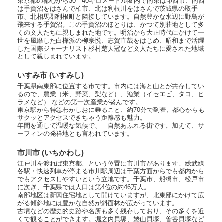
東京都の都心から30 - 40キロメートル圏内で南東は印西市、南西
は手賀沼をはさんで柏市、北は利根川をはさんで茨城県の取手
市、北相馬郡利根町と隣接しています。自然豊かな水辺に野鳥が
飛来する手賀沼。この手賀沼のほとりは、かつて別荘地として多
くの文人たちに親しまれた地です。明治から大正時代にかけて一
世を風靡した白樺派の柳宗悦、志賀直哉をはじめ、昭和まで活躍
した国際ジャーナリスト杉村楚人冠など文人たちに愛された地域
として親しまれています。
いすみ市 (いすみし)
千葉県南東部に位置する市です。市内には海と山とが共存してい
るので、農業（米、野菜、梨など）、漁業（イセエビ、タコ、ヒ
ラメなど） などの第一次産業が盛んです。
東京駅から特急わかしおに乗ること、約70分で到着。都心からも
サクッとアクセスできちゃう距離感も魅力。
年間を通して温暖な気候で、 自然あふれる街です。加えて、サ
ーフィンの発祥地とも言われています。
市川市 (いちかわし)
江戸川を渡れば東京都、という位置に市川市があります。総武線
各駅・快速列車が停まる市川駅周辺は千葉方面からでも都内から
でもアクセスしやすいという立地です。千葉市、船橋市、松戸市
に次ぎ、千葉県では人口は第4位の約46万人。
南部地区は新興住宅地として開けていますが、北東部にかけて広
がる傾斜地には豊かな自然が斜面林が広がっています。
古墳などの歴史的史跡や名所も多く残存しており、その多くを近
くで観ることができます。堀之内貝塚、姥山貝塚、曽谷貝塚など