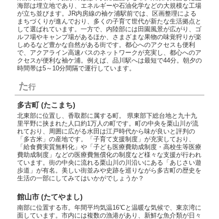
海部は埋立地であり、エネルギーや石油化学などの大規模な工場
が立ち並びます。JR内房線の袖ケ浦駅前では、区画整理による
まちづくりが進んでおり、多くの子育て世代が新たな生活拠点と
して選ばれています。一方で、内陸部には田園風景が広がり、ゴ
ルフ場やキャンプ場があるほか、さまざまな果物の味覚狩りが楽
しめるなど豊かな自然がある街です。都心へのアクセスも便利
で、アクアライン高速バスのネットワークが充実し、都心へのア
クセスが便利な袖ケ浦。例えば、品川駅へは最短で44分。朝夕の
時間帯は5～10分間隔で運行しています。
た
行
多古町 (たこまち)
北東部に位置し、香取郡に属する町。 県東部下総台地と九十九
里平野に挟まれた人口約1万人の町です。町の中央を栗山川が流
れており、周囲に広がる水田は江戸時代から味が良いと評判の
「多古米」の産地です。「子育て支援制度」が充実しており、
「給食費実質無料化」や「子ども医療費助成制度・高校生等医療
費助成制度」などの医療費無償化の制度など様々な支援が行われ
ています。街の中央に流れる栗山川の川沿いにある「あじさい遊
歩道」が有名。美しい街並みや史跡を巡りながら多古町の歴史を
生活の一部にしてみてはいかがでしょうか？
館山市 (たてやまし)
南部に位置する市。年間平均気温16℃と温暖な気候で、東京湾に
面しています。市内には複数の漁港があり、新鮮な魚介類が日々