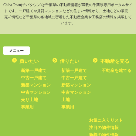
Chiba Town(チバタウン)は千葉県の不動産情報が満載の千葉県専用ポータルサイ
トです。一戸建てや賃貸マンションなどの住まい情報から、土地などの販売・
売却情報など千葉県の各地域に密着した不動産企業や工務店の情報を掲載して
います。
メニュー
買いたい
借りたい
不動産を売る
新築一戸建て
新築一戸建て
不動産を建てる
中古一戸建て
中古一戸建て
新築マンション
新築マンション
中古マンション
中古マンション
売り土地
土地
事業用
事業用
お気に入りリスト
注目の物件情報
新着の物件情報