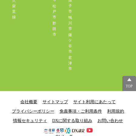
孫
久
子
留
松
市
里
戸
線
市
鴨
川
野
市
田
市
鎌
ケ
谷
市
君
津
市
TOP
会社概要
サイトマップ
サイト利用にあたって
プライバシーポリシー
免責事項・ご利用条件
利用規約
情報セキュリティ
DXに関する取り組み
お問い合わせ