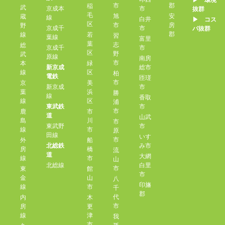
▶︎ 環境
市
郡
稲
武
京成本
市
抜群
毛
旭
安
蔵
線
白井
▶︎ コス
区
市
房
野
京成千
市
パ抜群
郡
線
若
習
葉線
富里
葉
志
総
京成千
市
区
野
武
原線
南房
市
本
緑
新京成
総市
線
区
柏
電鉄
匝瑳
市
京
美
新京成
市
葉
浜
勝
線
香取
線
区
浦
東武鉄
市
市
鹿
市
道
山武
島
川
市
東武野
市
線
市
原
田線
いす
市
外
船
北総鉄
み市
房
橋
流
道
大網
線
市
山
北総線
白里
市
東
館
市
金
山
八
印旛
線
市
千
郡
代
内
木
市
房
更
線
津
我
市