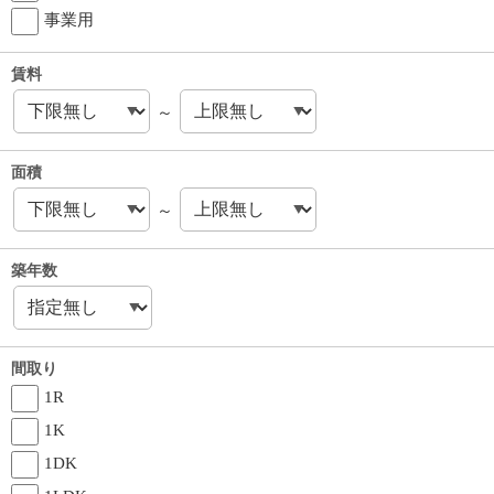
事業用
賃料
～
面積
～
築年数
間取り
1R
1K
1DK