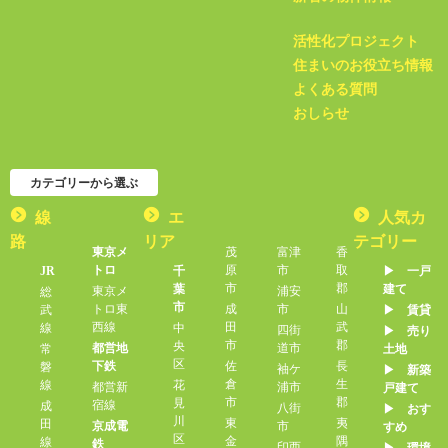
活性化プロジェクト
住まいのお役立ち情報
よくある質問
おしらせ
カテゴリーから選ぶ
線
エ
人気カ
路
リア
テゴリー
東京メ
茂
富津
香
トロ
原
市
取
JR
千
▶︎ 一戸
市
郡
葉
建て
東京メ
浦安
総
市
トロ東
成
市
山
武
▶︎ 賃貸
西線
田
武
線
中
四街
▶︎ 売り
市
郡
央
都営地
道市
常
土地
区
下鉄
佐
長
磐
袖ケ
▶︎ 新築
倉
生
線
花
都営新
浦市
戸建て
市
郡
見
宿線
成
八街
▶︎ おす
川
東
夷
田
京成電
市
すめ
区
金
隅
線
鉄
印西