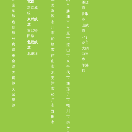
電鉄
匝瑳
市
京
美
新京成
市
葉
浜
勝
線
香取
線
区
浦
東武鉄
市
市
鹿
市
道
山武
島
川
市
東武野
市
線
市
原
田線
いす
市
外
船
北総鉄
み市
房
橋
流
道
大網
線
市
山
北総線
白里
市
東
館
市
金
山
八
印旛
線
市
千
郡
代
内
木
市
房
更
線
津
我
市
孫
久
子
留
松
市
里
戸
線
市
鴨
川
野
市
田
市
鎌
ケ