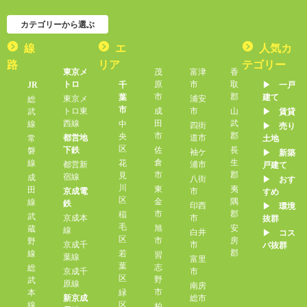
カテゴリーから選ぶ
線
エ
人気カ
路
リア
テゴリー
東京メ
茂
富津
香
トロ
原
市
取
JR
千
▶︎ 一戸
市
郡
葉
建て
東京メ
浦安
総
市
トロ東
成
市
山
武
▶︎ 賃貸
西線
田
武
線
中
四街
▶︎ 売り
市
郡
央
都営地
道市
常
土地
区
下鉄
佐
長
磐
袖ケ
▶︎ 新築
倉
生
線
花
都営新
浦市
戸建て
市
郡
見
宿線
成
八街
▶︎ おす
川
東
夷
田
京成電
市
すめ
区
金
隅
線
鉄
印西
▶︎ 環境
市
郡
稲
武
京成本
市
抜群
毛
旭
安
蔵
線
白井
▶︎ コス
区
市
房
野
京成千
市
パ抜群
郡
線
若
習
葉線
富里
葉
志
総
京成千
市
区
野
武
原線
南房
市
本
緑
新京成
総市
線
区
柏