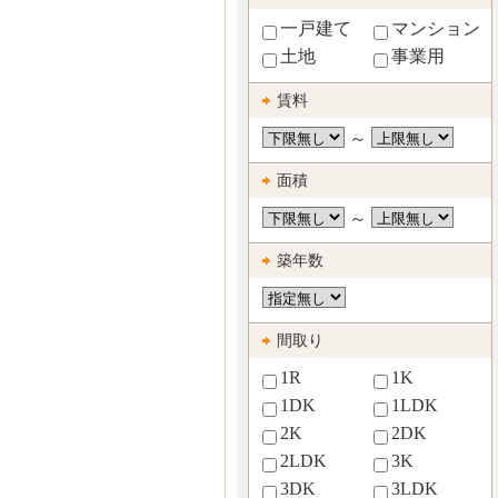
一戸建て
マンション
土地
事業用
賃料
～
面積
～
築年数
間取り
1R
1K
1DK
1LDK
2K
2DK
2LDK
3K
3DK
3LDK