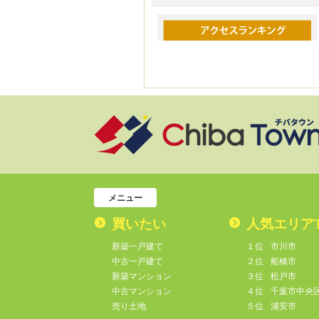
メニュー
買いたい
人気エリア
新築一戸建て
１位
市川市
中古一戸建て
２位
船橋市
新築マンション
３位
松戸市
中古マンション
４位
千葉市中央
売り土地
５位
浦安市