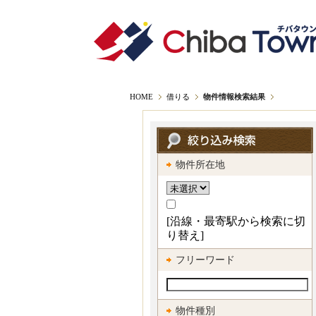
トップ
head
HOME
借りる
物件情報検索結果
物件所在地
[沿線・最寄駅から検索に切
り替え]
フリーワード
物件種別