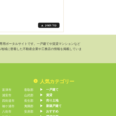
千葉県専用ポータルサイトです。一戸建てや賃貸マンションなど
各地域に密着した不動産企業や工務店の情報を掲載していま
人気カテゴリー
▶︎ 一戸建て
富津市
香取郡
▶︎ 賃貸
浦安市
山武郡
▶︎ 売り土地
四街道市
長生郡
▶︎ 新築戸建て
袖ケ浦市
夷隅郡
▶︎ おすすめ
八街市
安房郡