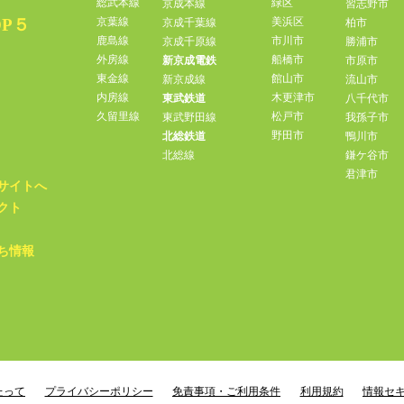
総武本線
緑区
京成本線
習志野市
P５
京葉線
美浜区
京成千葉線
柏市
鹿島線
市川市
京成千原線
勝浦市
外房線
船橋市
新京成電鉄
市原市
東金線
館山市
新京成線
流山市
内房線
木更津市
東武鉄道
八千代市
久留里線
松戸市
東武野田線
我孫子市
野田市
北総鉄道
鴨川市
北総線
鎌ケ谷市
君津市
サイトへ
クト
ち情報
たって
プライバシーポリシー
免責事項・ご利用条件
利用規約
情報セ