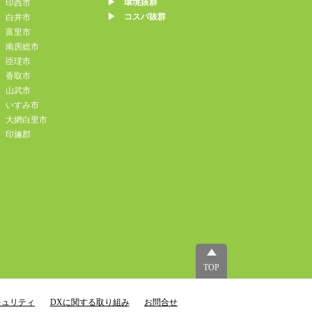
▶︎ 環境抜群
印西市
▶︎ コスパ抜群
白井市
富里市
南房総市
匝瑳市
香取市
山武市
いすみ市
大網白里市
印旛郡
TOP
キュリティ
DXに関する取り組み
お問合せ