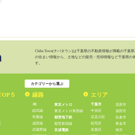
Chiba Town(チバタウン)は千葉県の不動産情報が満載の
の住まい情報から、土地などの販売・売却情報など千葉県の
す。
カテゴリーから選ぶ
TOP５
線路
エリア
JR
千葉市
東京メトロ
茂原市
総武線
中央区
東京メトロ東西線
成田市
常磐線
花見川区
都営地下鉄
佐倉市
区
成田線
稲毛区
都営新宿線
東金市
武蔵野線
若葉区
京成電鉄
旭市