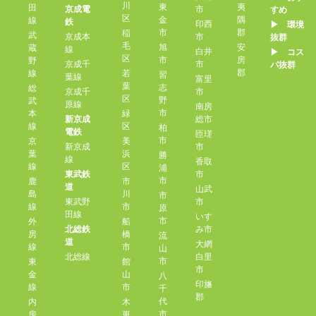
川
東
夷
田
京成電
市
すめ
区
金
隅
線
鉄
印西
▶︎ 環境
市
郡
稲
武
京成本
市
抜群
毛
旭
安
蔵
線
白井
▶︎ コス
区
市
房
野
京成千
市
パ抜群
郡
線
若
習
葉線
富里
葉
志
総
京成千
市
区
野
武
原線
南房
市
本
緑
新京成
総市
線
区
柏
電鉄
匝瑳
市
京
美
新京成
市
葉
浜
勝
線
香取
線
区
浦
東武鉄
市
市
鹿
市
道
山武
島
川
市
東武野
市
線
市
原
田線
いす
市
外
船
北総鉄
み市
房
橋
流
道
大網
線
市
山
北総線
白里
市
東
館
市
金
山
八
印旛
線
市
千
郡
代
内
木
市
房
更