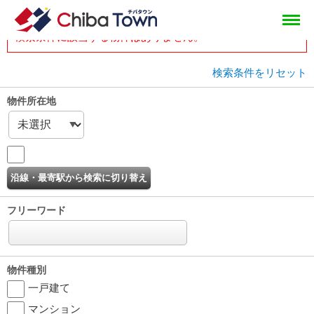
tops
head
物件一覧
検索条件に該当する物件はありません。
検索条件をリセット
物件所在地
フリーワード
物件種別
一戸建て
マンション