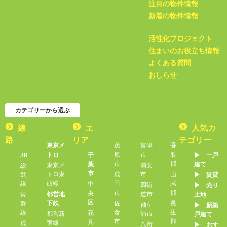
注目の物件情報
新着の物件情報
活性化プロジェクト
住まいのお役立ち情報
よくある質問
おしらせ
カテゴリーから選ぶ
線
エ
人気カ
路
リア
テゴリー
東京メ
茂
富津
香
トロ
原
市
取
JR
千
▶︎ 一戸
市
郡
葉
建て
東京メ
浦安
総
市
トロ東
成
市
山
武
▶︎ 賃貸
西線
田
武
線
中
四街
▶︎ 売り
市
郡
央
都営地
道市
常
土地
区
下鉄
佐
長
磐
袖ケ
▶︎ 新築
倉
生
線
花
都営新
浦市
戸建て
市
郡
見
宿線
成
八街
▶︎ おす