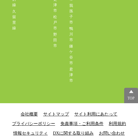
線
津
我
市
孫
久
子
留
松
市
里
戸
線
市
鴨
川
野
市
田
市
鎌
ケ
谷
市
君
津
市
TOP
会社概要
サイトマップ
サイト利用にあたって
プライバシーポリシー
免責事項・ご利用条件
利用規約
情報セキュリティ
DXに関する取り組み
お問い合わせ