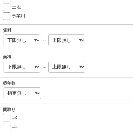
土地
事業用
賃料
～
面積
～
築年数
間取り
1R
1K