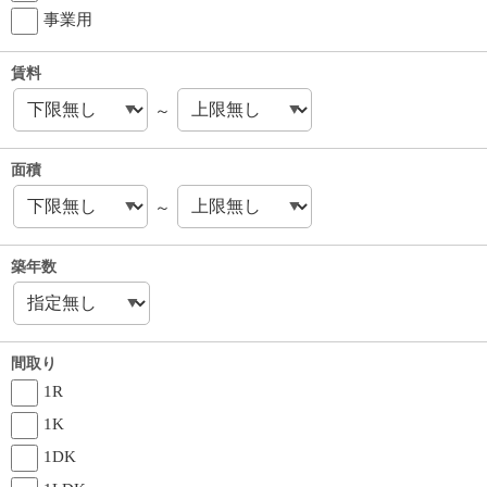
事業用
賃料
～
面積
～
築年数
間取り
1R
1K
1DK