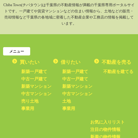
Chiba Town(チバタウン)は千葉県の不動産情報が満載の千葉県専用ポータルサイ
トです。一戸建てや賃貸マンションなどの住まい情報から、土地などの販売・
売却情報など千葉県の各地域に密着した不動産企業や工務店の情報を掲載して
います。
メニュー
買いたい
借りたい
不動産を売る
新築一戸建て
新築一戸建て
不動産を建てる
中古一戸建て
中古一戸建て
新築マンション
新築マンション
中古マンション
中古マンション
売り土地
土地
事業用
事業用
お気に入りリスト
注目の物件情報
新着の物件情報