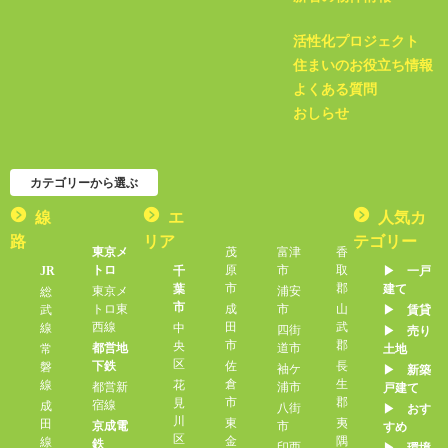
活性化プロジェクト
住まいのお役立ち情報
よくある質問
おしらせ
カテゴリーから選ぶ
線
エ
人気カ
路
リア
テゴリー
東京メ
茂
富津
香
トロ
原
市
取
JR
千
▶︎ 一戸
市
郡
葉
建て
東京メ
浦安
総
市
トロ東
成
市
山
武
▶︎ 賃貸
西線
田
武
線
中
四街
▶︎ 売り
市
郡
央
都営地
道市
常
土地
区
下鉄
佐
長
磐
袖ケ
▶︎ 新築
倉
生
線
花
都営新
浦市
戸建て
市
郡
見
宿線
成
八街
▶︎ おす
川
東
夷
田
京成電
市
すめ
区
金
隅
線
鉄
印西