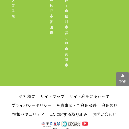
孫
久
子
留
松
市
里
戸
線
市
鴨
川
野
市
田
市
鎌
ケ
谷
市
君
津
市
TOP
会社概要
サイトマップ
サイト利用にあたって
プライバシーポリシー
免責事項・ご利用条件
利用規約
情報セキュリティ
DXに関する取り組み
お問い合わせ