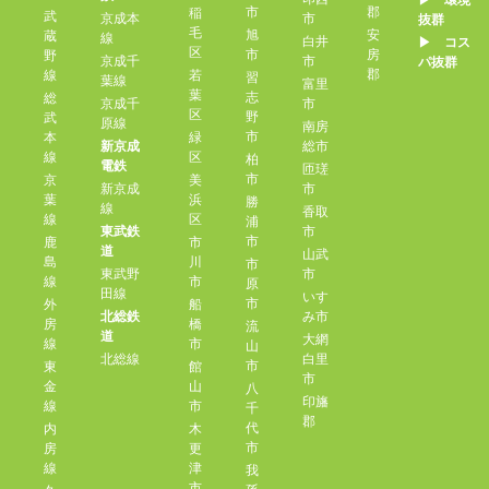
▶︎ 環境
市
郡
稲
武
京成本
市
抜群
毛
旭
安
蔵
線
白井
▶︎ コス
区
市
房
野
京成千
市
パ抜群
郡
線
若
習
葉線
富里
葉
志
総
京成千
市
区
野
武
原線
南房
市
本
緑
新京成
総市
線
区
柏
電鉄
匝瑳
市
京
美
新京成
市
葉
浜
勝
線
香取
線
区
浦
東武鉄
市
市
鹿
市
道
山武
島
川
市
東武野
市
線
市
原
田線
いす
市
外
船
北総鉄
み市
房
橋
流
道
大網
線
市
山
北総線
白里
市
東
館
市
金
山
八
印旛
線
市
千
郡
代
内
木
市
房
更
線
津
我
市