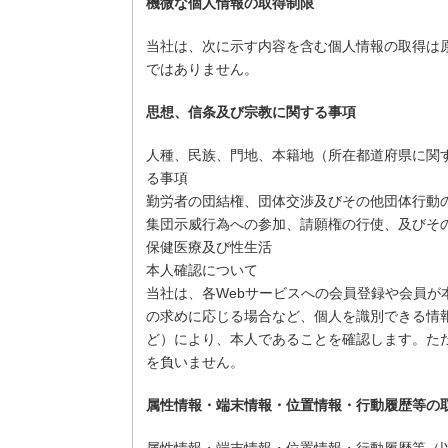
機微な個人情報の取得制限
当社は、次に示す内容を含む個人情報の取得は
ではありません。
思想、信条及び宗教に関する事項
人種、民族、門地、本籍地（所在都道府県に関
る事項
勤労者の団結権、団体交渉及びその他団体行動
集団示威行為への参加、請願権の行使、及びそ
保健医療及び性生活
本人確認について
当社は、各Webサービスへの会員登録や会員
の求めに応じる場合など、個人を識別できる情報
ど）により、本人であることを確認します。た
を負いません。
属性情報・端末情報・位置情報・行動履歴等の