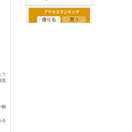
借りる
買う
たう
同意
が困
ある