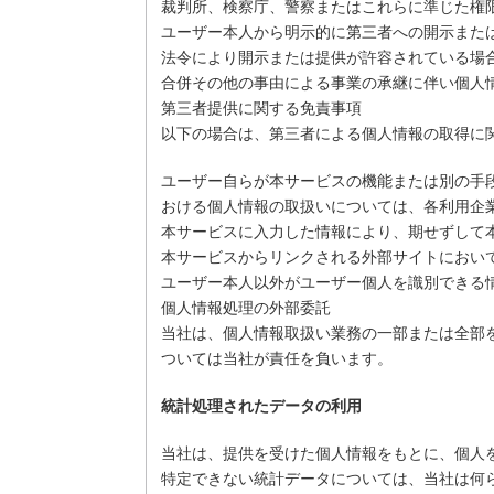
裁判所、検察庁、警察またはこれらに準じた権
ユーザー本人から明示的に第三者への開示また
法令により開示または提供が許容されている場
合併その他の事由による事業の承継に伴い個人
第三者提供に関する免責事項
以下の場合は、第三者による個人情報の取得に
ユーザー自らが本サービスの機能または別の手
おける個人情報の取扱いについては、各利用企
本サービスに入力した情報により、期せずして
本サービスからリンクされる外部サイトにおい
ユーザー本人以外がユーザー個人を識別できる情
個人情報処理の外部委託
当社は、個人情報取扱い業務の一部または全部
ついては当社が責任を負います。
統計処理されたデータの利用
当社は、提供を受けた個人情報をもとに、個人
特定できない統計データについては、当社は何