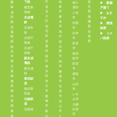
区
下鉄
佐
長
磐
袖ケ
▶︎ 新築
倉
生
線
花
都営新
浦市
戸建て
市
郡
見
宿線
成
八街
▶︎ おす
川
東
夷
田
京成電
市
すめ
区
金
隅
線
鉄
印西
▶︎ 環境
市
郡
稲
武
京成本
市
抜群
毛
旭
安
蔵
線
白井
▶︎ コス
区
市
房
野
京成千
市
パ抜群
郡
線
若
習
葉線
富里
葉
志
総
京成千
市
区
野
武
原線
南房
市
本
緑
新京成
総市
線
区
柏
電鉄
匝瑳
市
京
美
新京成
市
葉
浜
勝
線
香取
線
区
浦
東武鉄
市
市
鹿
市
道
山武
島
川
市
東武野
市
線
市
原
田線
いす
市
外
船
北総鉄
み市
房
橋
流
道
大網
線
市
山
北総線
白里
市
東
館
市
金
山
八