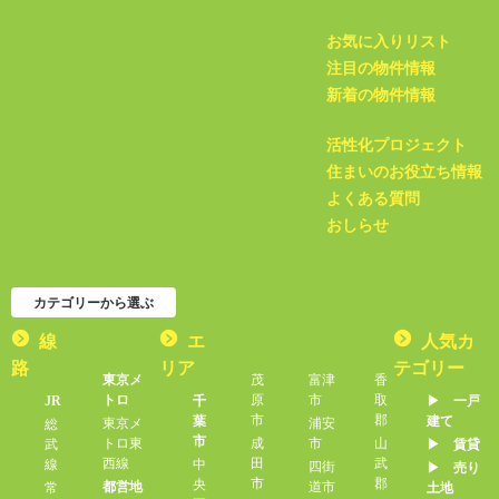
お気に入りリスト
注目の物件情報
新着の物件情報
活性化プロジェクト
住まいのお役立ち情報
よくある質問
おしらせ
カテゴリーから選ぶ
線
エ
人気カ
路
リア
テゴリー
東京メ
茂
富津
香
トロ
原
市
取
JR
千
▶︎ 一戸
市
郡
葉
建て
東京メ
浦安
総
市
トロ東
成
市
山
武
▶︎ 賃貸
西線
田
武
線
中
四街
▶︎ 売り
市
郡
央
都営地
道市
常
土地