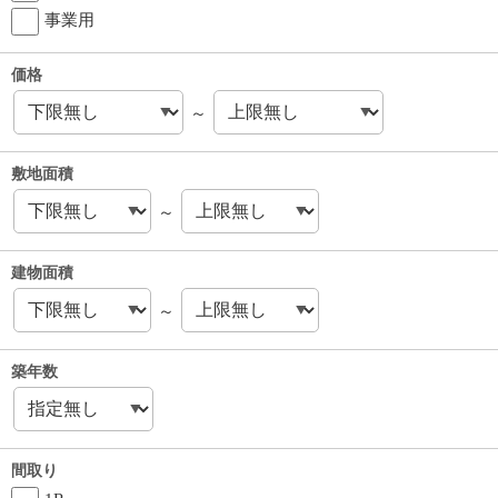
事業用
価格
～
敷地面積
～
建物面積
～
築年数
間取り