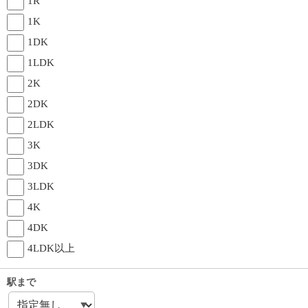
1R
1K
1DK
1LDK
2K
2DK
2LDK
3K
3DK
3LDK
4K
4DK
4LDK以上
駅まで