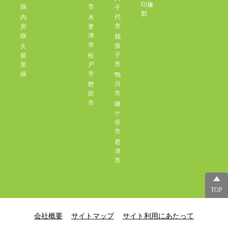
印旛
線
市
千
郡
代
内
木
市
房
更
線
津
我
市
孫
久
子
留
松
市
里
戸
線
市
鴨
川
野
市
田
市
鎌
ケ
谷
市
君
津
市
TOP
会社概要
サイトマップ
サイト利用にあたって