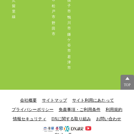
孫
久
子
留
松
市
里
戸
線
市
鴨
川
野
市
田
市
鎌
ケ
谷
市
君
津
市
TOP
会社概要
サイトマップ
サイト利用にあたって
プライバシーポリシー
免責事項・ご利用条件
利用規約
情報セキュリティ
DXに関する取り組み
お問い合わせ