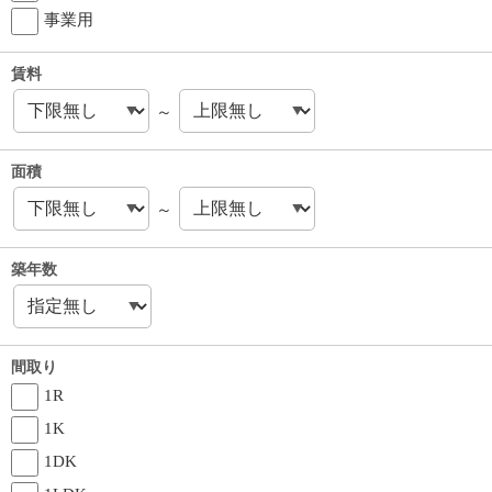
事業用
賃料
～
面積
～
築年数
間取り
1R
1K
1DK