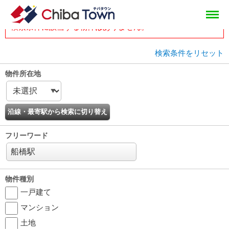
tops
head
物件一覧
検索条件に該当する物件はありません。
検索条件をリセット
物件所在地
フリーワード
物件種別
一戸建て
マンション
土地