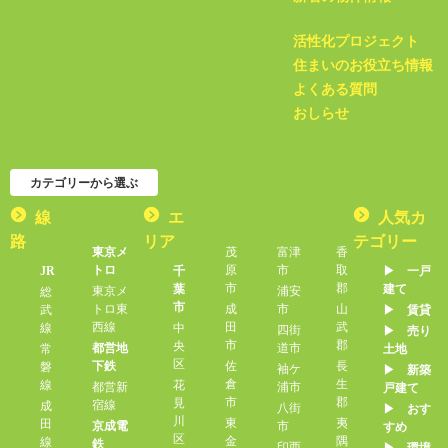
活性化プロジェクト
住まいのお役立ち情報
よくある質問
おしらせ
カテゴリーから選ぶ
線
エ
人気カ
路
リア
テゴリー
東京メ
茂
富津
香
トロ
原
市
取
JR
千
▶︎ 一戸
市
郡
葉
建て
東京メ
浦安
総
市
トロ東
成
市
山
武
▶︎ 賃貸
西線
田
武
線
中
四街
▶︎ 売り
市
郡
央
都営地
道市
常
土地
区
下鉄
佐
長
磐
袖ケ
▶︎ 新築
倉
生
線
花
都営新
浦市
戸建て
市
郡
見
宿線
成
八街
▶︎ おす
川
東
夷
田
京成電
市
すめ
区
金
隅
線
鉄
印西