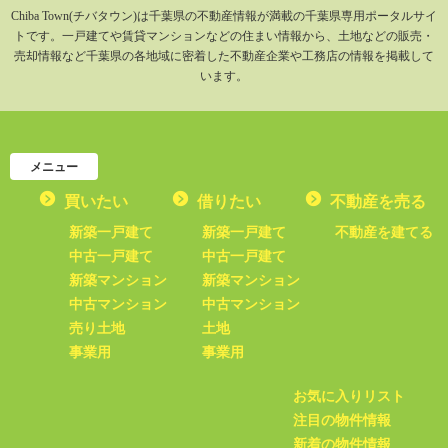
Chiba Town(チバタウン)は千葉県の不動産情報が満載の千葉県専用ポータルサイ
トです。一戸建てや賃貸マンションなどの住まい情報から、土地などの販売・
売却情報など千葉県の各地域に密着した不動産企業や工務店の情報を掲載して
います。
メニュー
買いたい
借りたい
不動産を売る
新築一戸建て
新築一戸建て
不動産を建てる
中古一戸建て
中古一戸建て
新築マンション
新築マンション
中古マンション
中古マンション
売り土地
土地
事業用
事業用
お気に入りリスト
注目の物件情報
新着の物件情報