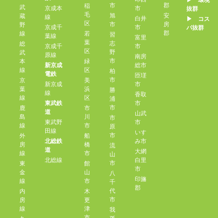
▶︎ 環境
市
郡
稲
武
京成本
市
抜群
毛
旭
安
蔵
線
白井
▶︎ コス
区
市
房
野
京成千
市
パ抜群
郡
線
若
習
葉線
富里
葉
志
総
京成千
市
区
野
武
原線
南房
市
本
緑
新京成
総市
線
区
柏
電鉄
匝瑳
市
京
美
新京成
市
葉
浜
勝
線
香取
線
区
浦
東武鉄
市
市
鹿
市
道
山武
島
川
市
東武野
市
線
市
原
田線
いす
市
外
船
北総鉄
み市
房
橋
流
道
大網
線
市
山
北総線
白里
市
東
館
市
金
山
八
印旛
線
市
千
郡
代
内
木
市
房
更
線
津
我
市