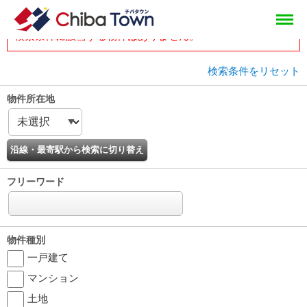
tops
head
物件一覧
検索条件に該当する物件はありません。
検索条件をリセット
物件所在地
フリーワード
物件種別
一戸建て
マンション
土地