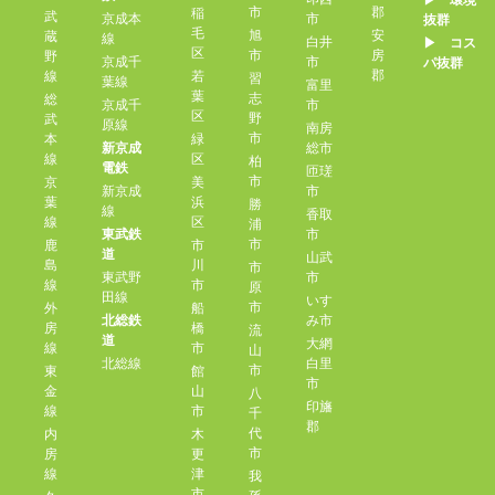
▶︎ 環境
市
郡
稲
武
京成本
市
抜群
毛
旭
安
蔵
線
白井
▶︎ コス
区
市
房
野
京成千
市
パ抜群
郡
線
若
習
葉線
富里
葉
志
総
京成千
市
区
野
武
原線
南房
市
本
緑
新京成
総市
線
区
柏
電鉄
匝瑳
市
京
美
新京成
市
葉
浜
勝
線
香取
線
区
浦
東武鉄
市
市
鹿
市
道
山武
島
川
市
東武野
市
線
市
原
田線
いす
市
外
船
北総鉄
み市
房
橋
流
道
大網
線
市
山
北総線
白里
市
東
館
市
金
山
八
印旛
線
市
千
郡
代
内
木
市
房
更
線
津
我
市