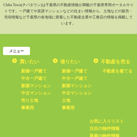
Chiba Town(チバタウン)は千葉県の不動産情報が満載の千葉県専用ポータルサイ
トです。一戸建てや賃貸マンションなどの住まい情報から、土地などの販売・
売却情報など千葉県の各地域に密着した不動産企業や工務店の情報を掲載して
います。
メニュー
買いたい
借りたい
不動産を売る
新築一戸建て
新築一戸建て
不動産を建てる
中古一戸建て
中古一戸建て
新築マンション
新築マンション
中古マンション
中古マンション
売り土地
土地
事業用
事業用
お気に入りリスト
注目の物件情報
新着の物件情報