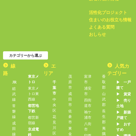
活性化プロジェクト
住まいのお役立ち情報
よくある質問
おしらせ
カテゴリーから選ぶ
線
エ
人気カ
路
リア
テゴリー
東京メ
茂
富津
香
トロ
原
市
取
JR
千
▶︎ 一戸
市
郡
葉
建て
東京メ
浦安
総
市
トロ東
成
市
山
武
▶︎ 賃貸
西線
田
武
線
中
四街
▶︎ 売り
市
郡
央
都営地
道市
常
土地
区
下鉄
佐
長
磐
袖ケ
▶︎ 新築
倉
生
線
花
都営新
浦市
戸建て
市
郡
見
宿線
成
八街
▶︎ おす
川
東
夷
田
京成電
市
すめ
区
金
隅
線
鉄
印西