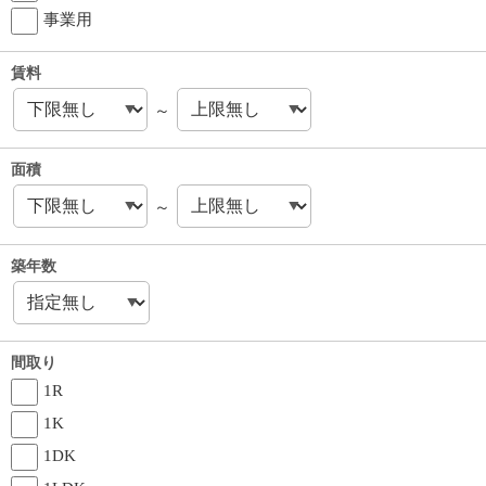
事業用
賃料
～
面積
～
築年数
間取り
1R
1K
1DK