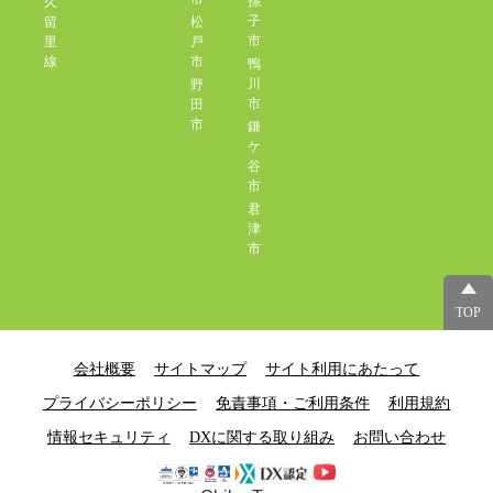
孫
久
子
留
松
市
里
戸
線
市
鴨
川
野
市
田
市
鎌
ケ
谷
市
君
津
市
TOP
会社概要
サイトマップ
サイト利用にあたって
プライバシーポリシー
免責事項・ご利用条件
利用規約
情報セキュリティ
DXに関する取り組み
お問い合わせ