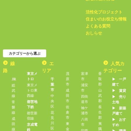
活性化プロジェクト
住まいのお役立ち情報
よくある質問
おしらせ
カテゴリーから選ぶ
線
エ
人気カ
路
リア
テゴリー
東京メ
茂
富津
香
トロ
原
市
取
JR
千
▶︎ 一戸
市
郡
葉
建て
東京メ
浦安
総
市
トロ東
成
市
山
武
▶︎ 賃貸
西線
田
武
線
中
四街
▶︎ 売り
市
郡
央
都営地
道市
常
土地
区
下鉄
佐
長
磐
袖ケ
▶︎ 新築
倉
生
線
花
都営新
浦市
戸建て
市
郡
見
宿線
成
八街
▶︎ おす
川
東
夷
田
京成電
市
すめ
区
金
隅
線
鉄
印西