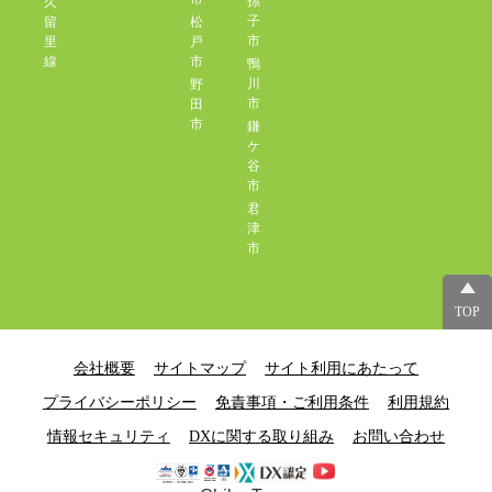
孫
久
子
留
松
市
里
戸
線
市
鴨
川
野
市
田
市
鎌
ケ
谷
市
君
津
市
TOP
会社概要
サイトマップ
サイト利用にあたって
プライバシーポリシー
免責事項・ご利用条件
利用規約
情報セキュリティ
DXに関する取り組み
お問い合わせ