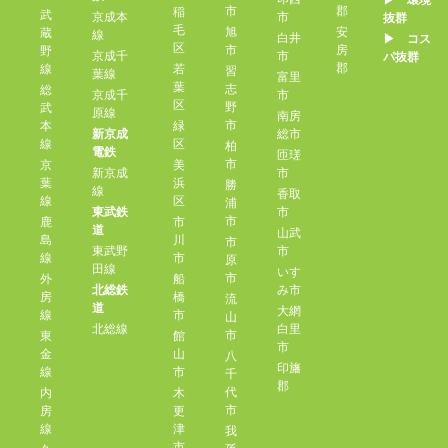
▶︎ 環境
市
郡
稲
武
京成本
市
抜群
毛
旭
安
蔵
線
白井
▶︎ コス
区
市
房
野
京成千
市
パ抜群
郡
線
若
習
葉線
富里
葉
志
総
京成千
市
区
野
武
原線
南房
市
本
緑
新京成
総市
線
区
柏
電鉄
匝瑳
市
京
美
新京成
市
葉
浜
勝
線
香取
線
区
浦
東武鉄
市
市
鹿
市
道
山武
島
川
市
東武野
市
線
市
原
田線
いす
市
外
船
北総鉄
み市
房
橋
流
道
大網
線
市
山
北総線
白里
市
東
館
市
金
山
八
印旛
線
市
千
郡
代
内
木
市
房
更
線
津
我
市