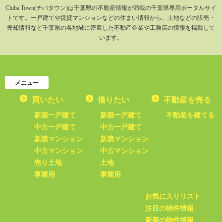
Chiba Town(チバタウン)は千葉県の不動産情報が満載の千葉県専用ポータルサイ
トです。一戸建てや賃貸マンションなどの住まい情報から、土地などの販売・
売却情報など千葉県の各地域に密着した不動産企業や工務店の情報を掲載して
います。
メニュー
買いたい
借りたい
不動産を売る
新築一戸建て
新築一戸建て
不動産を建てる
中古一戸建て
中古一戸建て
新築マンション
新築マンション
中古マンション
中古マンション
売り土地
土地
事業用
事業用
お気に入りリスト
注目の物件情報
新着の物件情報