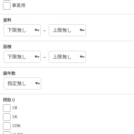
事業用
賃料
～
面積
～
築年数
間取り
1R
1K
1DK