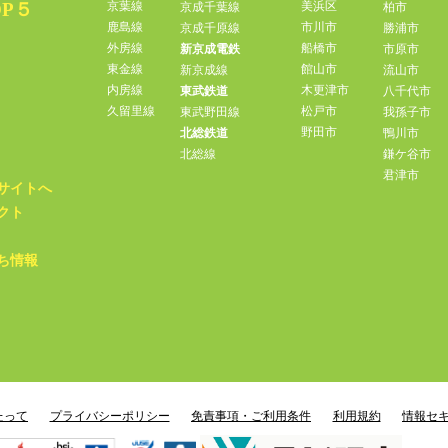
P５
京葉線
美浜区
京成千葉線
柏市
鹿島線
市川市
京成千原線
勝浦市
外房線
船橋市
新京成電鉄
市原市
東金線
館山市
新京成線
流山市
内房線
木更津市
東武鉄道
八千代市
久留里線
松戸市
東武野田線
我孫子市
野田市
北総鉄道
鴨川市
北総線
鎌ケ谷市
君津市
サイトへ
クト
ち情報
たって
プライバシーポリシー
免責事項・ご利用条件
利用規約
情報セ