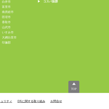
▶︎ コスパ抜群
白井市
富里市
南房総市
匝瑳市
香取市
山武市
いすみ市
大網白里市
印旛郡
TOP
キュリティ
DXに関する取り組み
お問合せ