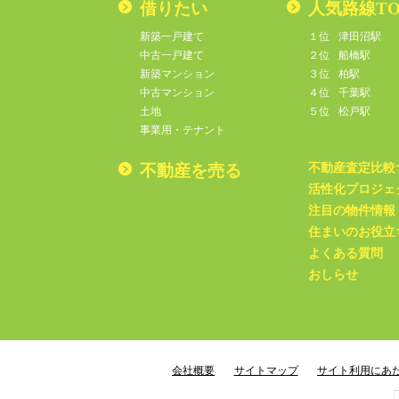
借りたい
人気路線TO
新築一戸建て
１位
津田沼駅
中古一戸建て
２位
船橋駅
新築マンション
３位
柏駅
中古マンション
４位
千葉駅
土地
５位
松戸駅
事業用・テナント
不動産を売る
不動産査定比較
活性化プロジェ
注目の物件情報
住まいのお役立
よくある質問
おしらせ
会社概要
サイトマップ
サイト利用にあ