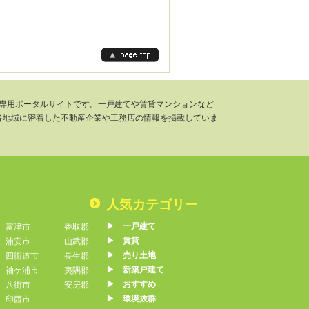
千葉県専用ポータルサイトです。一戸建てや賃貸マンションなど
各地域に密着した不動産企業や工務店の情報を掲載していま
人気カテゴリー
▶︎ 一戸建て
富津市
香取郡
▶︎ 賃貸
浦安市
山武郡
▶︎ 売り土地
四街道市
長生郡
▶︎ 新築戸建て
袖ケ浦市
夷隅郡
▶︎ おすすめ
八街市
安房郡
▶︎ 環境抜群
印西市