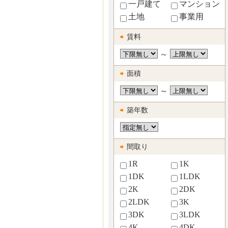
一戸建て
マンション
土地
事業用
賃料
～
面積
～
築年数
間取り
1R
1K
1DK
1LDK
2K
2DK
2LDK
3K
3DK
3LDK
4K
4DK