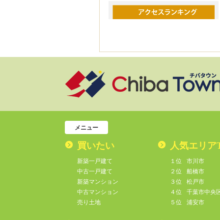
メニュー
買いたい
人気エリア
新築一戸建て
１位
市川市
中古一戸建て
２位
船橋市
新築マンション
３位
松戸市
中古マンション
４位
千葉市中央
売り土地
５位
浦安市