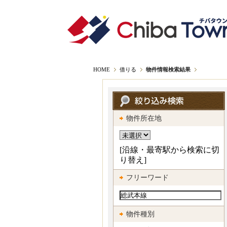
トップ
head
HOME
借りる
物件情報検索結果
物件所在地
[沿線・最寄駅から検索に切
り替え]
フリーワード
物件種別