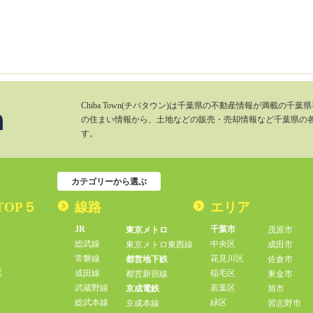
Chiba Town(チバタウン)は千葉県の不動産情報が満載の
の住まい情報から、土地などの販売・売却情報など千葉県の
す。
カテゴリーから選ぶ
TOP５
線路
エリア
JR
千葉市
東京メトロ
茂原市
総武線
中央区
東京メトロ東西線
成田市
常磐線
花見川区
都営地下鉄
佐倉市
区
成田線
稲毛区
都営新宿線
東金市
武蔵野線
若葉区
京成電鉄
旭市
総武本線
緑区
京成本線
習志野市