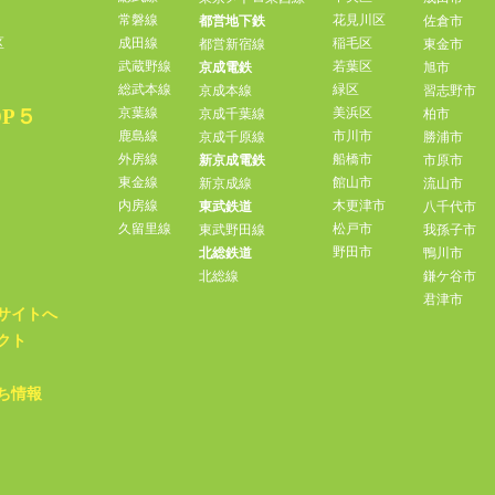
常磐線
花見川区
都営地下鉄
佐倉市
区
成田線
稲毛区
都営新宿線
東金市
武蔵野線
若葉区
京成電鉄
旭市
総武本線
緑区
京成本線
習志野市
P５
京葉線
美浜区
京成千葉線
柏市
鹿島線
市川市
京成千原線
勝浦市
外房線
船橋市
新京成電鉄
市原市
東金線
館山市
新京成線
流山市
内房線
木更津市
東武鉄道
八千代市
久留里線
松戸市
東武野田線
我孫子市
野田市
北総鉄道
鴨川市
北総線
鎌ケ谷市
君津市
サイトへ
クト
ち情報