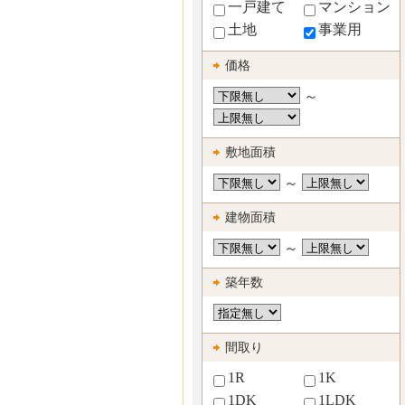
一戸建て
マンション
土地
事業用
価格
～
敷地面積
～
建物面積
～
築年数
間取り
1R
1K
1DK
1LDK