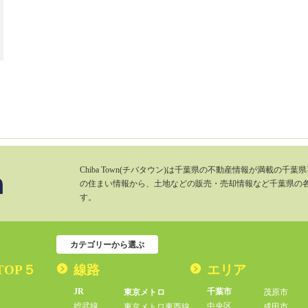
Chiba Town(チバタウン)は千葉県の不動産情報が満載の
の住まい情報から、土地などの販売・売却情報など千葉県の
す。
カテゴリーから選ぶ
TOP５
線路
エリア
JR
千葉市
東京メトロ
茂原市
総武線
中央区
東京メトロ東西線
成田市