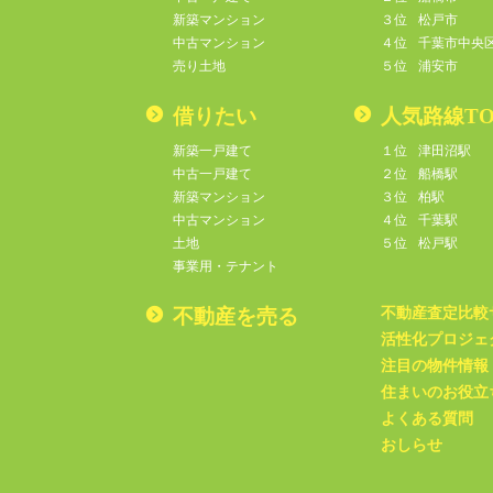
新築マンション
３位
松戸市
中古マンション
４位
千葉市中央
売り土地
５位
浦安市
借りたい
人気路線TO
新築一戸建て
１位
津田沼駅
中古一戸建て
２位
船橋駅
新築マンション
３位
柏駅
中古マンション
４位
千葉駅
土地
５位
松戸駅
事業用・テナント
不動産を売る
不動産査定比較
活性化プロジェ
注目の物件情報
住まいのお役立
よくある質問
おしらせ