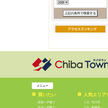
メニュー
買いたい
人気エリア
新築一戸建て
１位
市川市
中古一戸建て
２位
船橋市