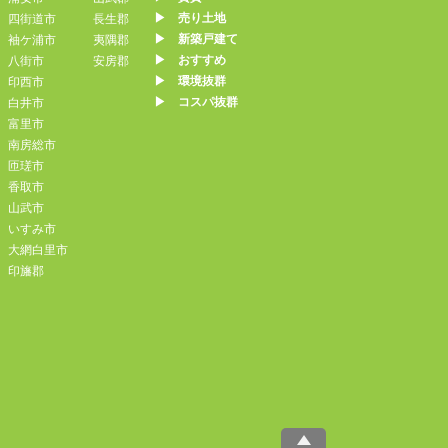
▶︎ 売り土地
四街道市
長生郡
▶︎ 新築戸建て
袖ケ浦市
夷隅郡
▶︎ おすすめ
八街市
安房郡
▶︎ 環境抜群
印西市
▶︎ コスパ抜群
白井市
富里市
南房総市
匝瑳市
香取市
山武市
いすみ市
大網白里市
印旛郡